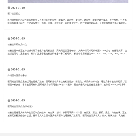
2024-01-19
医疗管的特点
医用管用作医药材料的医用软管，具有较高的耐温性、耐氧化、疏水性、柔软性、透过性、耐老化透明度高、生理惰性、与人体
组织和血液不粘连、生物适应性好、无毒、无味、不致癌等一系列优良特性。 医疗管原理是以高分子量的线型聚有机硅氧烷为基
础，添加某些特定组分，再按照一定的工艺要求加工后，制成具有一定强度
2024-01-19
精密管常用材质特点
精密管是一种通过冷拔或冷轧工艺生产的高精密度、高光亮度的无缝钢管。 其内外径尺寸可精确至0.2mm以内，在保证抗弯、抗
扭强度同时，重量较轻，所以广泛用于制造精密机械零件和工程结构。 精密管常用材质为10#、20#、35#、45#、20cr、40Cr、
20CrMo﹑16mn﹑27simn﹑304
2024-01-19
介绍医疗医用精密管
医用精密管医疗上的运用也是很广泛的，医用精密管具有生物相容性好、耐老化、功用安稳等特色，通过几十年的临床运用，证
明是一种安全、牢靠的医用材料,医用硅胶导管采用进口气相材料制作，配合安全无味的硫化艺才进行二次加硫200°八小时才干算
作为医用类硅胶管，此外出产进程及运用的安稳性，在制作的进程中需求选择
2024-01-19
​医用精密管简介,知识收藏！
精密管是连通人体内外的管腔制品的总称，有金属、塑料、橡胶等不同材料产品，在排液、灌流、投药、采血、传输血液、通过
感应元件检测生物体状况、辅助导入其它医疗器具等方面作为通路被广泛应用。 医用精密管具有尺寸微小、形状复杂、几何精度
要求高、卫生指标高、生化稳定性高等特点。医用导管的生产难度